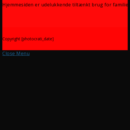
Hjemmesiden er udelukkende tiltænkt brug for familie 
Copyright [photocrati_date]
Close Menu