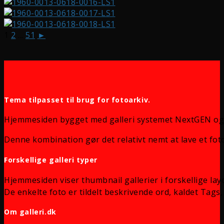
1
2
...
51
►
Tema tilpasset til brug for fotoarkiv.
Hjemmesiden bygget med galleri systemet NextGEN og
Denne kombination gør det relativt nemt at lave et foto
Forskellige galleri typer
Hjemmesiden viser thumbnail gallerier i forskellige lay
De enkelte foto er tildelt beskrivende ord, kaldet Tags, 
Om galleri.dk