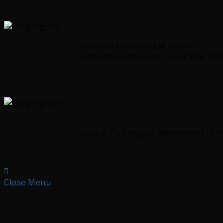
Familien Madsens kat Kisser.
Som det så ofte sker med katte, blev
Aage & Egil bygger støbeskelet til s
Close Menu