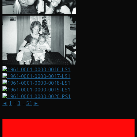
◄
1
2
3
...
51
►