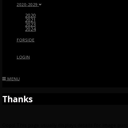
2020-2029
2020
2021
2023
2024
FORSIDE
LOGIN
MENU
Thanks
Oops! This page usually displays details for image pur