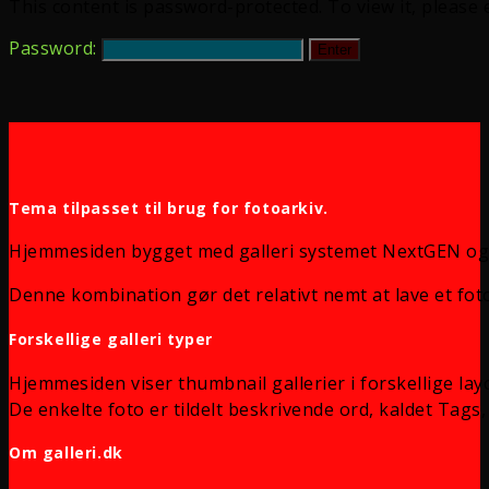
This content is password-protected. To view it, please
Password:
Tema tilpasset til brug for fotoarkiv.
Hjemmesiden bygget med galleri systemet NextGEN og
Denne kombination gør det relativt nemt at lave et foto
Forskellige galleri typer
Hjemmesiden viser thumbnail gallerier i forskellige lay
De enkelte foto er tildelt beskrivende ord, kaldet Tags, 
Om galleri.dk