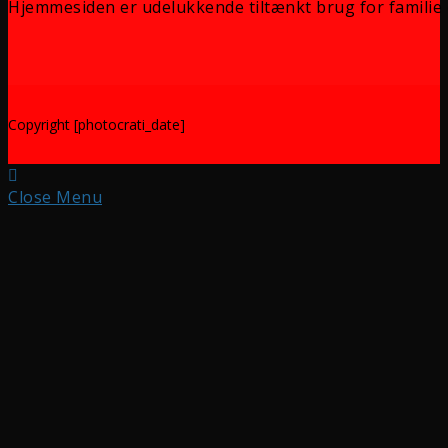
Hjemmesiden er udelukkende tiltænkt brug for familie 
Copyright [photocrati_date]
Close Menu