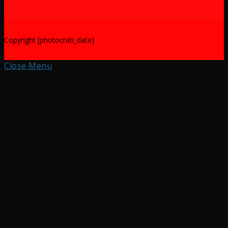
Copyright [photocrati_date]
Close Menu