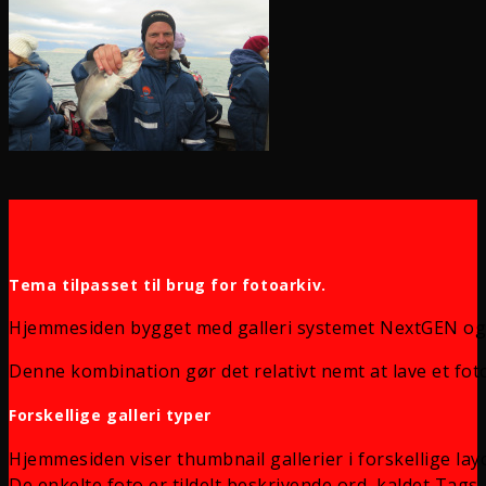
Tema tilpasset til brug for fotoarkiv.
Hjemmesiden bygget med galleri systemet NextGEN og
Denne kombination gør det relativt nemt at lave et foto
Forskellige galleri typer
Hjemmesiden viser thumbnail gallerier i forskellige lay
De enkelte foto er tildelt beskrivende ord, kaldet Tags, 