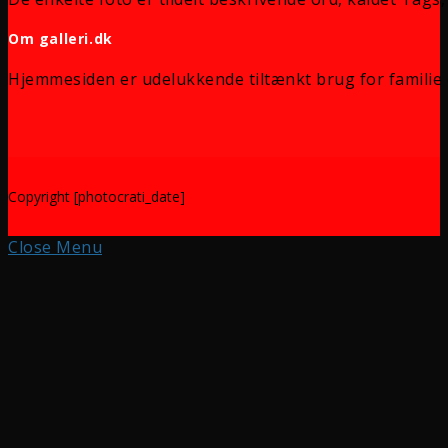
Om galleri.dk
Hjemmesiden er udelukkende tiltænkt brug for familie 
Copyright [photocrati_date]
Close Menu