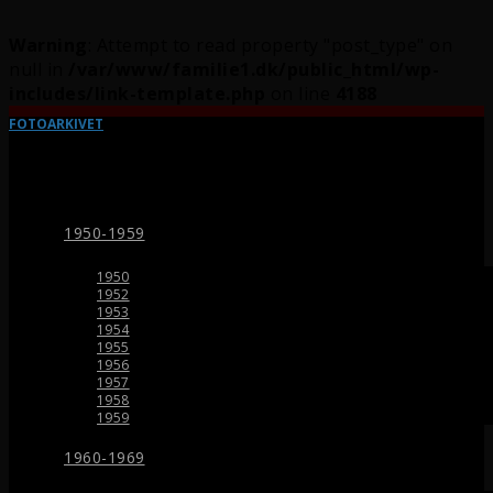
Warning
: Attempt to read property "post_type" on
null in
/var/www/familie1.dk/public_html/wp-
includes/link-template.php
on line
4188
FOTOARKIVET
1950-1959
1950
1952
1953
1954
1955
1956
1957
1958
1959
1960-1969