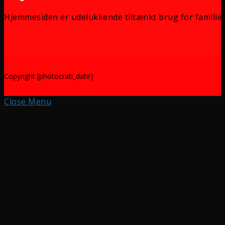
Hjemmesiden er udelukkende tiltænkt brug for familie 
Copyright [photocrati_date]
Close Menu