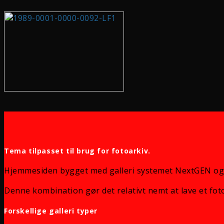
Tema tilpasset til brug for fotoarkiv.
Hjemmesiden bygget med galleri systemet NextGEN og
Denne kombination gør det relativt nemt at lave et foto
Forskellige galleri typer