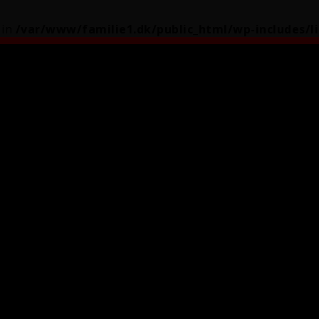
 in
/var/www/familie1.dk/public_html/wp-includes/l