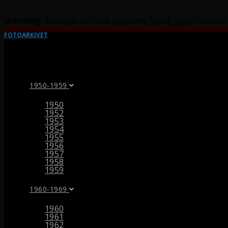
Warning
: Attempt to read property "post_type" on null
FOTOARKIVET
1950-1959
1950
1952
1953
1954
1955
1956
1957
1958
1959
1960-1969
1960
1961
1962