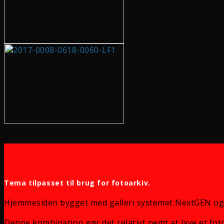
Tema tilpasset til brug for fotoarkiv.
Hjemmesiden bygget med galleri systemet NextGEN og
Denne kombination gør det relativt nemt at lave et foto