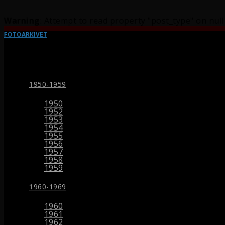
Warning
: Attempt to read property "post_type" on null
FOTOARKIVET
1950-1959
1950
1952
1953
1954
1955
1956
1957
1958
1959
1960-1969
1960
1961
1962