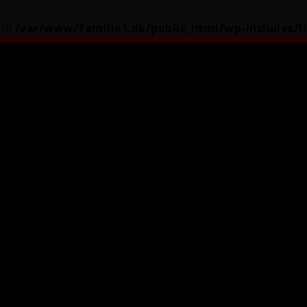
 in
/var/www/familie1.dk/public_html/wp-includes/l