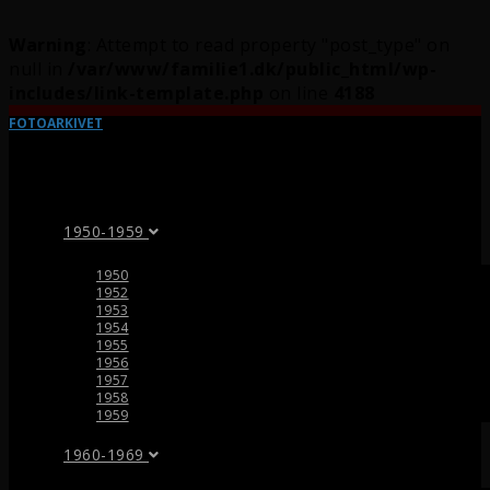
Warning
: Attempt to read property "post_type" on
null in
/var/www/familie1.dk/public_html/wp-
includes/link-template.php
on line
4188
FOTOARKIVET
1950-1959
1950
1952
1953
1954
1955
1956
1957
1958
1959
1960-1969