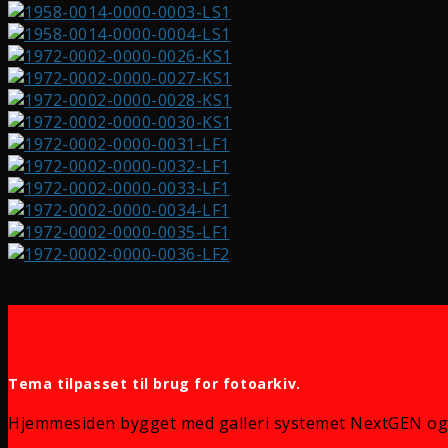
Tema tilpasset til brug for fotoarkiv.
Hjemmesiden bygget med galleri systemet NextGEN og