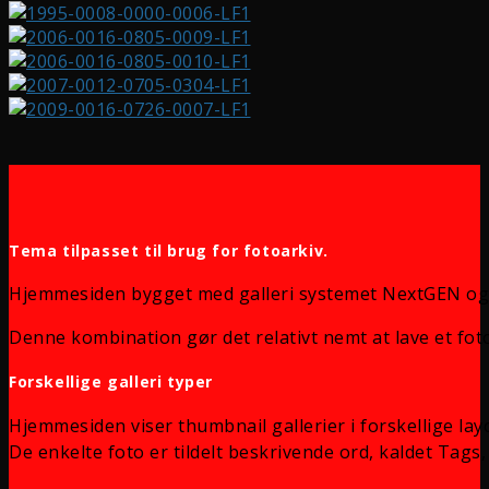
Tema tilpasset til brug for fotoarkiv.
Hjemmesiden bygget med galleri systemet NextGEN og
Denne kombination gør det relativt nemt at lave et foto
Forskellige galleri typer
Hjemmesiden viser thumbnail gallerier i forskellige lay
De enkelte foto er tildelt beskrivende ord, kaldet Tags, 