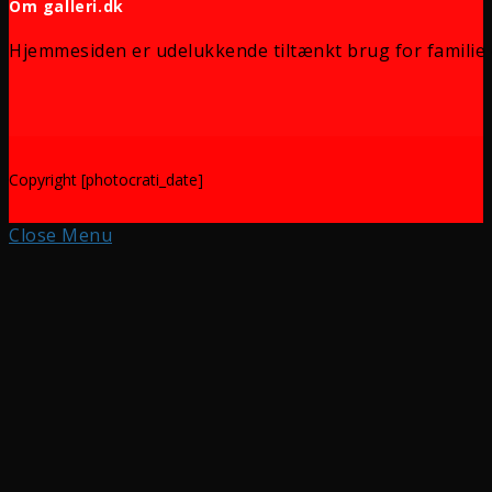
Om galleri.dk
Hjemmesiden er udelukkende tiltænkt brug for familie 
Copyright [photocrati_date]
Close Menu