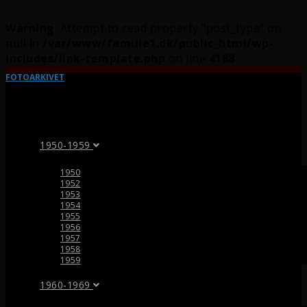
Warning
: Attempt to read property "post_type" on
null in
/var/www/familie1.dk/public_html/wp-
includes/link-template.php
on line
4188
FOTOARKIVET
1950-1959
1950
1952
1953
1954
1955
1956
1957
1958
1959
1960-1969