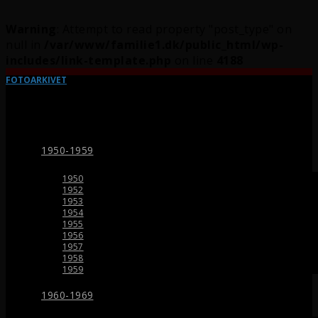
Warning
: Attempt to read property "post_type" on
null in
/var/www/familie1.dk/public_html/wp-
includes/link-template.php
on line
4188
FOTOARKIVET
1950-1959
1950
1952
1953
1954
1955
1956
1957
1958
1959
1960-1969