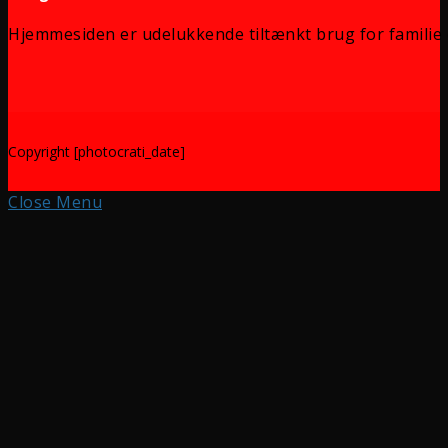
Hjemmesiden er udelukkende tiltænkt brug for familie 
Copyright [photocrati_date]
Close Menu