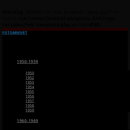
Warning
: Attempt to read property "post_type" on
null in
/var/www/familie1.dk/public_html/wp-
includes/link-template.php
on line
4188
FOTOARKIVET
1950-1959
1950
1952
1953
1954
1955
1956
1957
1958
1959
1960-1969