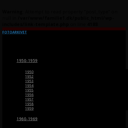
Warning
: Attempt to read property "post_type" on
null in
/var/www/familie1.dk/public_html/wp-
includes/link-template.php
on line
4188
FOTOARKIVET
1950-1959
1950
1952
1953
1954
1955
1956
1957
1958
1959
1960-1969