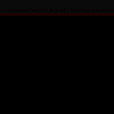
 in
/var/www/familie1.dk/public_html/wp-includes/l