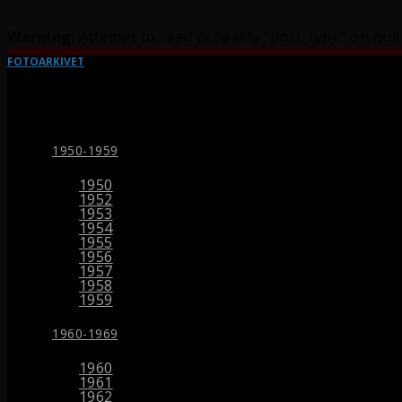
Warning
: Attempt to read property "post_type" on null
FOTOARKIVET
1950-1959
1950
1952
1953
1954
1955
1956
1957
1958
1959
1960-1969
1960
1961
1962