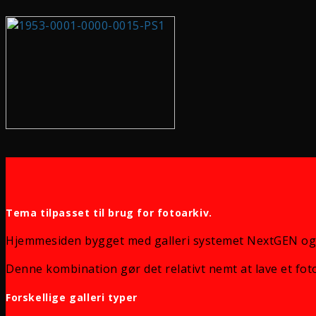
Tema tilpasset til brug for fotoarkiv.
Hjemmesiden bygget med galleri systemet NextGEN og
Denne kombination gør det relativt nemt at lave et foto
Forskellige galleri typer