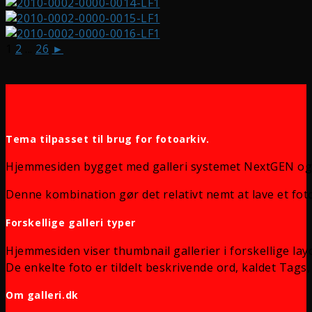
1
2
...
26
►
Tema tilpasset til brug for fotoarkiv.
Hjemmesiden bygget med galleri systemet NextGEN og
Denne kombination gør det relativt nemt at lave et foto
Forskellige galleri typer
Hjemmesiden viser thumbnail gallerier i forskellige lay
De enkelte foto er tildelt beskrivende ord, kaldet Tags, 
Om galleri.dk