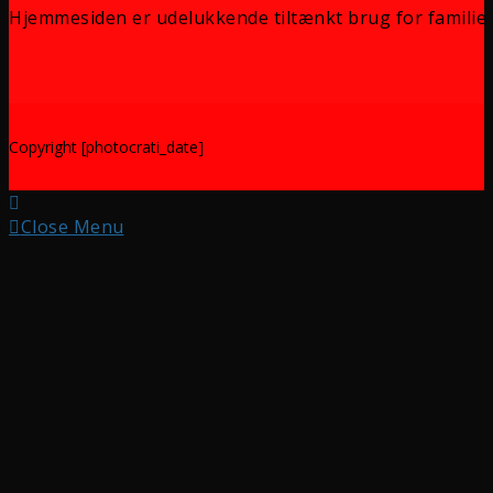
Hjemmesiden er udelukkende tiltænkt brug for familie 
Copyright [photocrati_date]
Close Menu