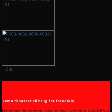
1
2
►
Tema tilpasset til brug for fotoarkiv.
Hjemmesiden bygget med galleri systemet NextGEN og