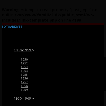
Warning
: Attempt to read property "post_type" on
null in
/var/www/familie1.dk/public_html/wp-
includes/link-template.php
on line
4188
FOTOARKIVET
1950-1959
1950
1952
1953
1954
1955
1956
1957
1958
1959
1960-1969