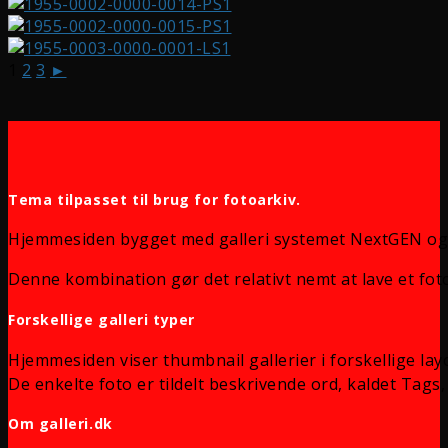
1
2
3
►
Tema tilpasset til brug for fotoarkiv.
Hjemmesiden bygget med galleri systemet NextGEN og
Denne kombination gør det relativt nemt at lave et foto
Forskellige galleri typer
Hjemmesiden viser thumbnail gallerier i forskellige lay
De enkelte foto er tildelt beskrivende ord, kaldet Tags, 
Om galleri.dk