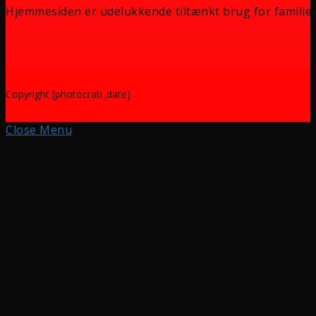
Hjemmesiden er udelukkende tiltænkt brug for familie 
Copyright [photocrati_date]
Close Menu