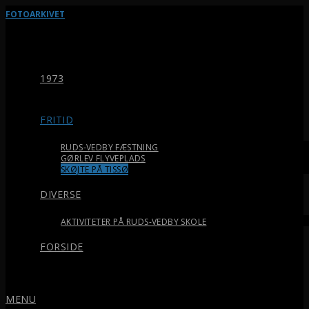
FOTOARKIVET
1973
FRITID
RUDS-VEDBY FÆSTNING
GØRLEV FLYVEPLADS
SKØJTE PÅ TISSØ
DIVERSE
AKTIVITETER PÅ RUDS-VEDBY SKOLE
FORSIDE
MENU