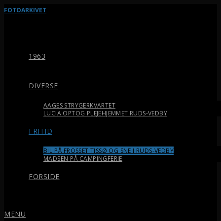
FOTOARKIVET
1963
DIVERSE
AAGES STRYGERKVARTET
LUCIA OPTOG PLEJEHJEMMET RUDS-VEDBY
FRITID
BIL PÅ FROSSET TISSØ OG SNE I RUDS-VEDBY
MADSEN PÅ CAMPINGFERIE
FORSIDE
MENU