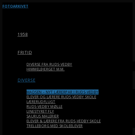
FOTOARKIVET
1958
FRITID
DIVERSE FRA RUDS-VEDBY
HIMMELBJERGET M.M.
DIVERSE
MADSEN – NYT LÆRERPAR I RUDS-VEDBY
ELEVER OG LÆRERE RUDS-VEDBY SKOLE
LÆRERUDFLUGT
RUDS-VEDBY MØLLE
LINESTYRET FLY
SAURUS MALERIER
ELEVER & LÆRERE FRA RUDS-VEDBY SKOLE
TRELLEBORG MED SKOLEELEVER