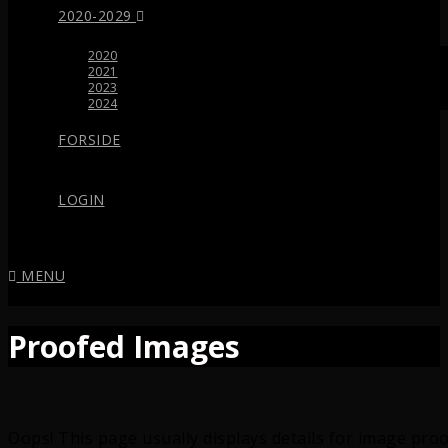
2020-2029
2020
2021
2023
2024
FORSIDE
LOGIN
MENU
Proofed Images
Oops! This page usually displays details for image proo