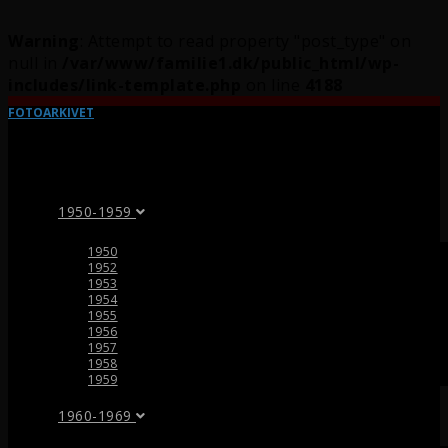
Warning
: Attempt to read property "post_type" on
null in
/var/www/familie1.dk/public_html/wp-
includes/link-template.php
on line
4188
FOTOARKIVET
1950-1959
1950
1952
1953
1954
1955
1956
1957
1958
1959
1960-1969