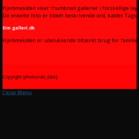
Hjemmesiden viser thumbnail gallerier i forskellige lay
De enkelte foto er tildelt beskrivende ord, kaldet Tags, 
Om galleri.dk
Hjemmesiden er udelukkende tiltænkt brug for familie 
Copyright [photocrati_date]
Close Menu