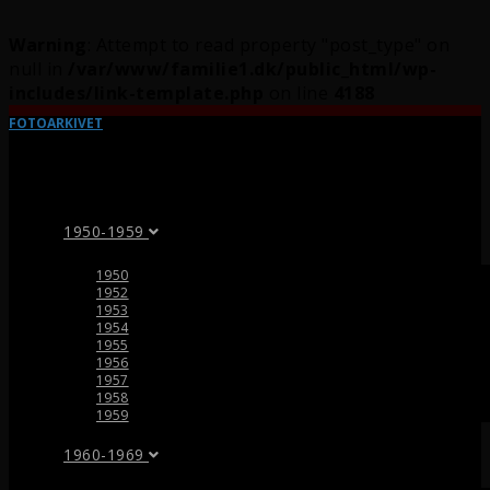
Warning
: Attempt to read property "post_type" on
null in
/var/www/familie1.dk/public_html/wp-
includes/link-template.php
on line
4188
FOTOARKIVET
1950-1959
1950
1952
1953
1954
1955
1956
1957
1958
1959
1960-1969