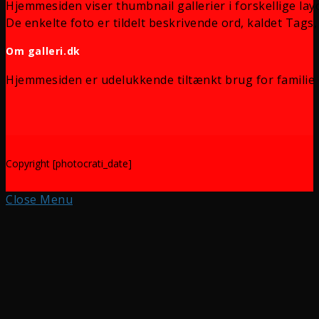
Hjemmesiden viser thumbnail gallerier i forskellige lay
De enkelte foto er tildelt beskrivende ord, kaldet Tags, 
Om galleri.dk
Hjemmesiden er udelukkende tiltænkt brug for familie 
Copyright [photocrati_date]
Close Menu