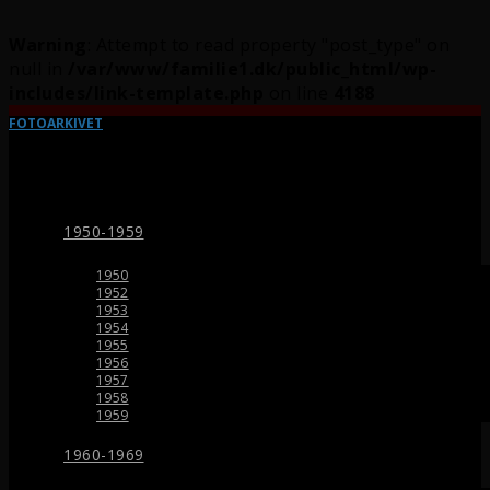
Warning
: Attempt to read property "post_type" on
null in
/var/www/familie1.dk/public_html/wp-
includes/link-template.php
on line
4188
FOTOARKIVET
1950-1959
1950
1952
1953
1954
1955
1956
1957
1958
1959
1960-1969