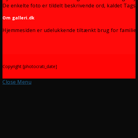
De enkelte foto er tildelt beskrivende ord, kaldet Tags, 
Om galleri.dk
Hjemmesiden er udelukkende tiltænkt brug for familie 
Copyright [photocrati_date]
Close Menu