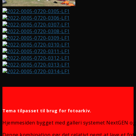
Tema tilpasset til brug for fotoarkiv.
Hjemmesiden bygget med galleri systemet NextGEN og
Denne kombination gør det relativt nemt at lave et foto