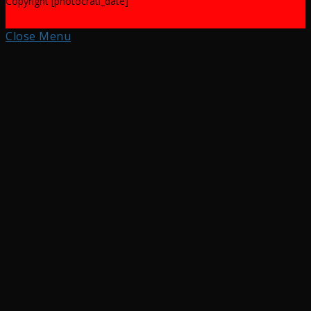
Copyright [photocrati_date]
Close Menu