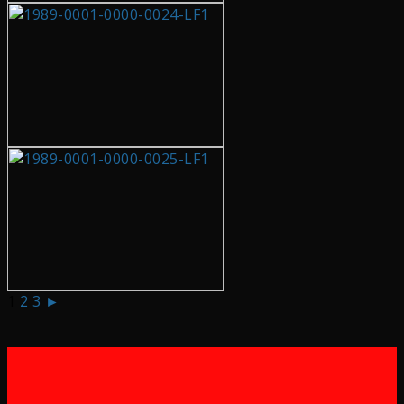
1
2
3
►