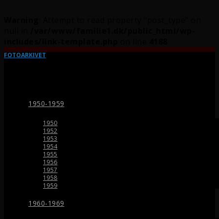
Warning
: Attempt to read property "post_type" on
null in
/var/www/familie1.dk/public_html/wp-
includes/link-template.php
on line
4188
FOTOARKIVET
1950-1959
1950
1952
1953
1954
1955
1956
1957
1958
1959
1960-1969