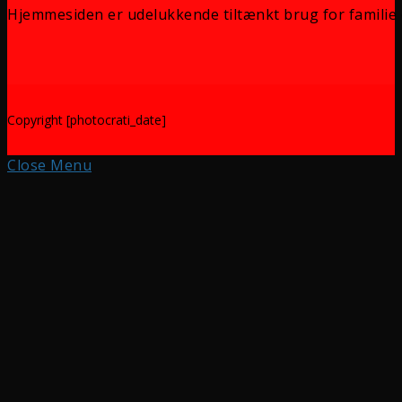
Hjemmesiden er udelukkende tiltænkt brug for familie 
Copyright [photocrati_date]
Close Menu