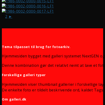
1
2
►
Tema tilpasset til brug for fotoarkiv.
Hjemmesiden bygget med galleri systemet NextGEN og
Denne kombination gør det relativt nemt at lave et foto
Forskellige galleri typer
Hjemmesiden viser thumbnail gallerier i forskellige lay
De enkelte foto er tildelt beskrivende ord, kaldet Tags, 
Om galleri.dk