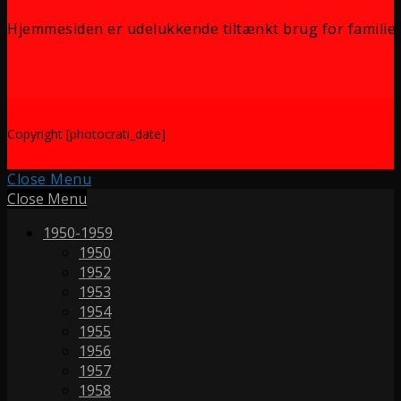
Hjemmesiden er udelukkende tiltænkt brug for familie 
Copyright [photocrati_date]
Close Menu
Close Menu
1950-1959
1950
1952
1953
1954
1955
1956
1957
1958