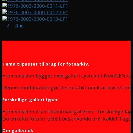
1
2
...
4
►
Tema tilpasset til brug for fotoarkiv.
Hjemmesiden bygget med galleri systemet NextGEN og
Denne kombination gør det relativt nemt at lave et foto
Forskellige galleri typer
Hjemmesiden viser thumbnail gallerier i forskellige lay
De enkelte foto er tildelt beskrivende ord, kaldet Tags, 
Om galleri.dk