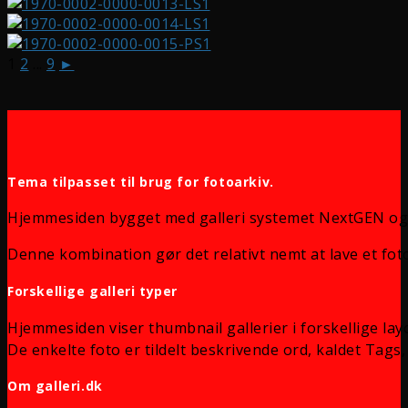
1
2
...
9
►
Tema tilpasset til brug for fotoarkiv.
Hjemmesiden bygget med galleri systemet NextGEN og
Denne kombination gør det relativt nemt at lave et foto
Forskellige galleri typer
Hjemmesiden viser thumbnail gallerier i forskellige lay
De enkelte foto er tildelt beskrivende ord, kaldet Tags, 
Om galleri.dk