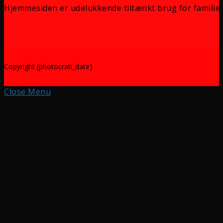
Hjemmesiden er udelukkende tiltænkt brug for familie 
Copyright [photocrati_date]
Close Menu